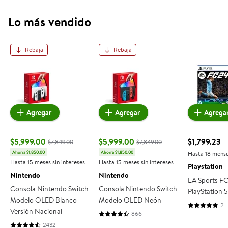
Lo más vendido
Rebaja
Rebaja
Consola Nintendo Switch Modelo OLED Blanco Ver
Consola Nintendo Switch Mo
EA Sports
Agregar
Agregar
Agrega
$5,999.00
$5,999.00
$1,799.23
$7,849.00
$7,849.00
precio actu
Ahorra $1,850.00
Ahorra $1,850.00
Hasta 18 mensu
precio actual $5,999.00, Antes $7,849.00
precio actual $5,999.00, Antes $7,8
Hasta 15 meses sin intereses
Hasta 15 meses sin intereses
Playstation
Nintendo
Nintendo
EA Sports F
Consola Nintendo Switch
Consola Nintendo Switch
PlayStation 5
Modelo OLED Blanco
Modelo OLED Neón
2
5 de 5 estre
Versión Nacional
866
4.5023 de 5 estrellas. 866 reseñas
2432