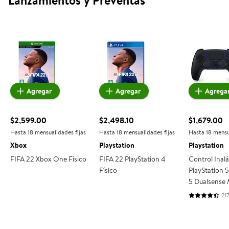
Lanzamientos y Preventas
FIFA 22 Xbox One Físico
FIFA 22 PlayStation 4 Físico
Control I
Agregar
Agregar
Agrega
$2,599.00
$2,498.10
$1,679.00
precio actual $2,599.00
precio actual $2,498.10
precio actu
Hasta 18 mensualidades fijas
Hasta 18 mensualidades fijas
Hasta 18 mensu
Xbox
Playstation
Playstation
FIFA 22 Xbox One Físico
FIFA 22 PlayStation 4
Control Inal
Físico
PlayStation 5
5 Dualsense 
Black
21
4.4931 de 5